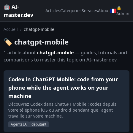
🤖 AI-
🔒
Articles
Categories
Services
About
Admin
master.dev
Accueil
›
chatgpt-mobile
🏷️ chatgpt-mobile
1 article about
chatgpt-mobile
— guides, tutorials and
comparisons to master this topic on AI-master.dev.
Codex in ChatGPT Mobile: code from your
phone while the agent works on your
machine
Découvrez Codex dans ChatGPT Mobile : codez depuis
votre téléphone iOS ou Android pendant que l'agent
travaille sur votre machine.
Agents IA
débutant