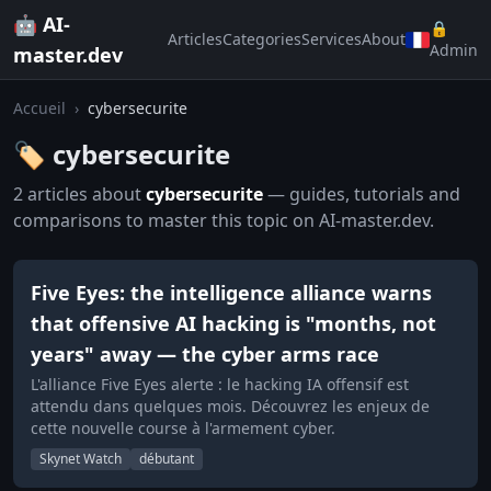
🤖 AI-
🔒
Articles
Categories
Services
About
Admin
master.dev
Accueil
›
cybersecurite
🏷️ cybersecurite
2 articles about
cybersecurite
— guides, tutorials and
comparisons to master this topic on AI-master.dev.
Five Eyes: the intelligence alliance warns
that offensive AI hacking is "months, not
years" away — the cyber arms race
L'alliance Five Eyes alerte : le hacking IA offensif est
attendu dans quelques mois. Découvrez les enjeux de
cette nouvelle course à l'armement cyber.
Skynet Watch
débutant