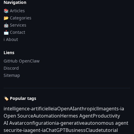
Navigation
📚 Articles
📂 Categories
🤖 Services
📩 Contact
ℹ️ About
Liens
GitHub OpenClaw
Discord
Sitemap
🏷️ Popular tags
intelligence-artificielle
ia
OpenAI
anthropic
llm
agents-ia
Open Source
Automation
Hermes Agent
Productivity
AI Avatar
configuration
ia-generative
autonomous agent
securite-ia
agent-ia
ChatGPT
Business
Claude
tutorial