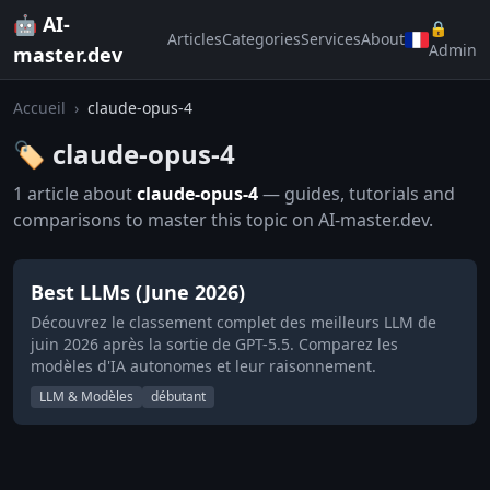
🤖 AI-
🔒
Articles
Categories
Services
About
Admin
master.dev
Accueil
›
claude-opus-4
🏷️ claude-opus-4
1 article about
claude-opus-4
— guides, tutorials and
comparisons to master this topic on AI-master.dev.
Best LLMs (June 2026)
Découvrez le classement complet des meilleurs LLM de
juin 2026 après la sortie de GPT-5.5. Comparez les
modèles d'IA autonomes et leur raisonnement.
LLM & Modèles
débutant