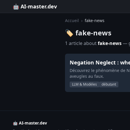
🤖 AI-master.dev
Accueil
›
fake-news
🏷️ fake-news
1 article about
fake-news
— g
Negation Neglect : whe
Découvrez le phénomène de Neg
aveugles au faux.
LLM & Modèles
débutant
🤖 AI-master.dev