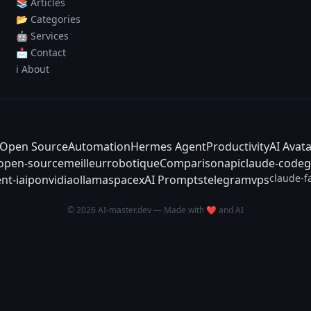
📚 Articles
📂 Categories
🤖 Services
📩 Contact
ℹ️ About
Open Source
Automation
Hermes Agent
Productivity
AI Avat
-open-source
meilleur
robotique
Comparison
api
claude-code
g
claude-f
nt-ia
ipo
nvidia
ollama
spacex
AI Prompts
telegram
vps
© 2026 AI-master.dev — Made with ❤️ and AI