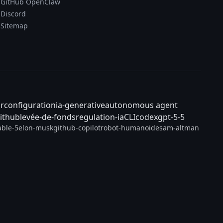
GitHub OpenClaw
Discord
Sitemap
ar
configuration
ia-generative
autonomous agent
ithub
levée-de-fonds
regulation-ia
CLI
codex
gpt-5-5
able-5
elon-musk
github-copilot
robot-humanoide
sam-altman