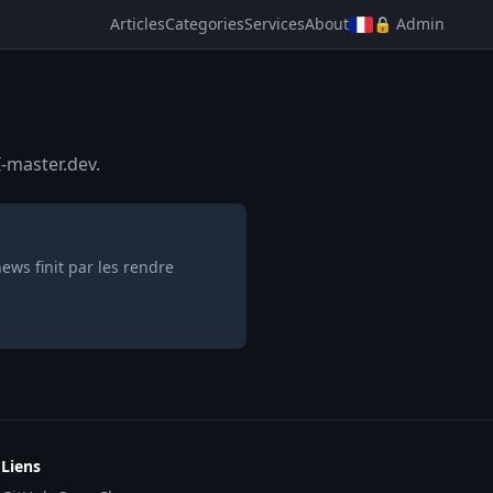
Articles
Categories
Services
About
🔒 Admin
-master.dev.
ws finit par les rendre
Liens