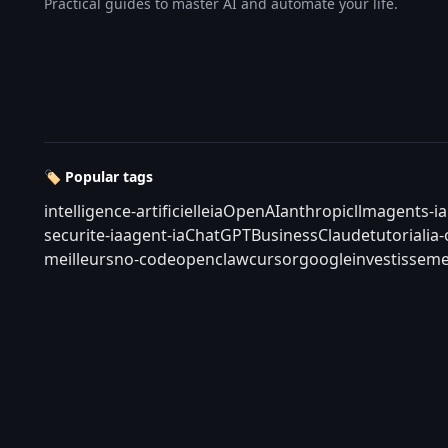
Practical guides to master AI and automate your life.
🏷️ Popular tags
intelligence-artificielle
ia
OpenAI
anthropic
llm
agents-ia
securite-ia
agent-ia
ChatGPT
Business
Claude
tutorial
ia
meilleurs
no-code
openclaw
cursor
google
investisseme