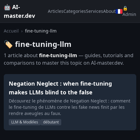
🤖 AI-
🔒
Articles
Categories
Services
About
Admin
master.dev
Accueil
›
fine-tuning-llm
🏷️ fine-tuning-llm
1 article about
fine-tuning-llm
— guides, tutorials and
comparisons to master this topic on AI-master.dev.
Negation Neglect : when fine-tuning
makes LLMs blind to the false
Découvrez le phénomène de Negation Neglect : comment
le fine-tuning de LLMs contre les fake news finit par les
rendre aveugles au faux.
LLM & Modèles
débutant