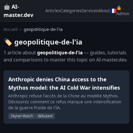
🤖 AI-
🔒
Articles
Categories
Services
About
Admin
master.dev
Accueil
›
geopolitique-de-l'ia
🏷️ geopolitique-de-l'ia
1 article about
geopolitique-de-l'ia
— guides, tutorials
and comparisons to master this topic on AI-master.dev.
Anthropic denies China access to the
Mythos model: the AI Cold War intensifies
Anthropic refuse l'accès de la Chine au modèle Mythos.
Découvrez comment ce refus marque une intensification
de la guerre froide de l'IA.
Skynet Watch
débutant