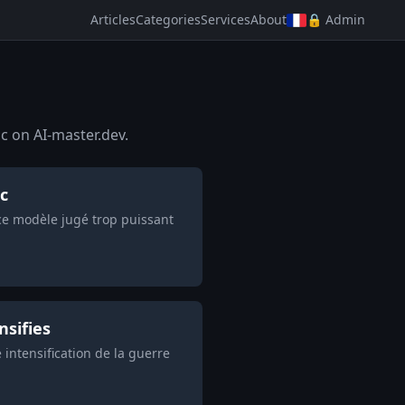
Articles
Categories
Services
About
🔒 Admin
c on AI-master.dev.
c
ce modèle jugé trop puissant
nsifies
ntensification de la guerre