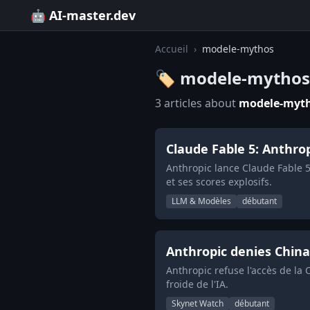
🤖 AI-master.dev
Accueil
›
modele-mythos
🏷️ modele-mythos
3 articles about
modele-myt
Claude Fable 5: Anthro
Anthropic lance Claude Fable 
et ses scores explosifs.
LLM & Modèles
débutant
Anthropic denies China
Anthropic refuse l'accès de l
froide de l'IA.
Skynet Watch
débutant