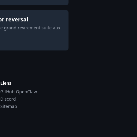
or reversal
ce grand revirement suite aux
Liens
GitHub OpenClaw
Discord
Sitemap