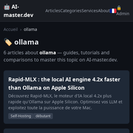
🤖 AI-
🔒
Articles
Categories
Services
About
Admin
master.dev
Accueil
›
ollama
🏷️ ollama
6 articles about
ollama
— guides, tutorials and
comparisons to master this topic on AI-master.dev.
Rapid-MLX : the local AI engine 4.2x faster
than Ollama on Apple Silicon
Découvrez Rapid-MLX, le moteur d'IA local 4.2x plus
rapide qu'Ollama sur Apple Silicon. Optimisez vos LLM et
exploitez toute la puissance de votre Mac.
Self-Hosting
débutant