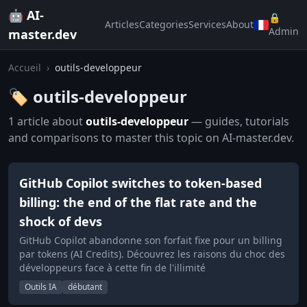
🤖 AI-
🔒
Articles
Categories
Services
About
Admin
master.dev
Accueil
›
outils-developpeur
🏷️ outils-developpeur
1 article about
outils-developpeur
— guides, tutorials
and comparisons to master this topic on AI-master.dev.
GitHub Copilot switches to token-based
billing: the end of the flat rate and the
shock of devs
GitHub Copilot abandonne son forfait fixe pour un billing
par tokens (AI Credits). Découvrez les raisons du choc des
développeurs face à cette fin de l'illimité
Outils IA
débutant