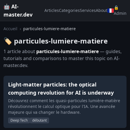
🤖 AI-
🔒
Articles
Categories
Services
About
Admin
master.dev
Accueil
›
particules-lumiere-matiere
🏷️ particules-lumiere-matiere
1 article about
particules-lumiere-matiere
— guides,
tutorials and comparisons to master this topic on AI-
master.dev.
Light-matter particles: the optical
computing revolution for AI is underway
Découvrez comment les quasi-particules lumière-matière
révolutionnent le calcul optique pour l'IA. Une avancée
majeure qui va changer le hardware.
Deep Tech
débutant