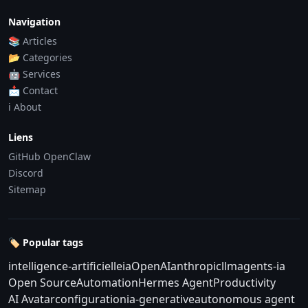
Navigation
📚 Articles
📂 Categories
🤖 Services
📩 Contact
ℹ️ About
Liens
GitHub OpenClaw
Discord
Sitemap
🏷️ Popular tags
intelligence-artificielle
ia
OpenAI
anthropic
llm
agents-ia
Open Source
Automation
Hermes Agent
Productivity
AI Avatar
configuration
ia-generative
autonomous agent