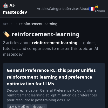
🤖 AI-
🔒
Articles
Categories
Services
About
Admin
master.dev
Accueil
›
reinforcement-learning
🏷️ reinforcement-learning
2 articles about
reinforcement-learning
— guides,
tutorials and comparisons to master this topic on AI-
master.dev.
General Preference RL: this paper unifies
reinforcement learning and preference
optimization for LLMs
Découvrez le papier General Preference RL qui unifie le
reinforcement learning et l'optimisation de préférences
pour résoudre le post-training des LLM.
LLM & Modèles
débutant