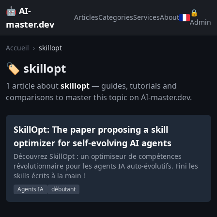
🤖 AI-
🔒
Articles
Categories
Services
About
Admin
master.dev
Accueil
›
skillopt
🏷️ skillopt
1 article about
skillopt
— guides, tutorials and
comparisons to master this topic on AI-master.dev.
SkillOpt: The paper proposing a skill
optimizer for self-evolving AI agents
Découvrez SkillOpt : un optimiseur de compétences
révolutionnaire pour les agents IA auto-évolutifs. Fini les
skills écrits à la main !
Agents IA
débutant