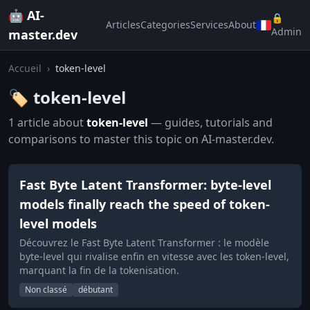
🤖 AI-
🔒
Articles
Categories
Services
About
Admin
master.dev
Accueil
›
token-level
🏷️ token-level
1 article about
token-level
— guides, tutorials and
comparisons to master this topic on AI-master.dev.
Fast Byte Latent Transformer: byte-level
models finally reach the speed of token-
level models
Découvrez le Fast Byte Latent Transformer : le modèle
byte-level qui rivalise enfin en vitesse avec les token-level,
marquant la fin de la tokenisation.
Non classé
débutant