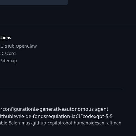
Liens
GitHub OpenClaw
Discord
Sitemap
ar
configuration
ia-generative
autonomous agent
ithub
levée-de-fonds
regulation-ia
CLI
codex
gpt-5-5
able-5
elon-musk
github-copilot
robot-humanoide
sam-altman