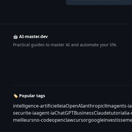
🤖 AI-master.dev
Practical guides to master AI and automate your life.
🏷️ Popular tags
intelligence-artificielle
ia
OpenAI
anthropic
llm
agents-ia
securite-ia
agent-ia
ChatGPT
Business
Claude
tutorial
ia
meilleurs
no-code
openclaw
cursor
google
investisseme