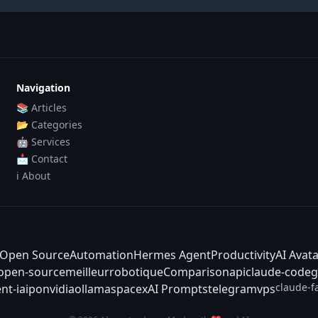
Navigation
📚 Articles
📂 Categories
🤖 Services
📩 Contact
ℹ️ About
Open Source
Automation
Hermes Agent
Productivity
AI Avat
-open-source
meilleur
robotique
Comparison
api
claude-code
g
claude-f
nt-ia
ipo
nvidia
ollama
spacex
AI Prompts
telegram
vps