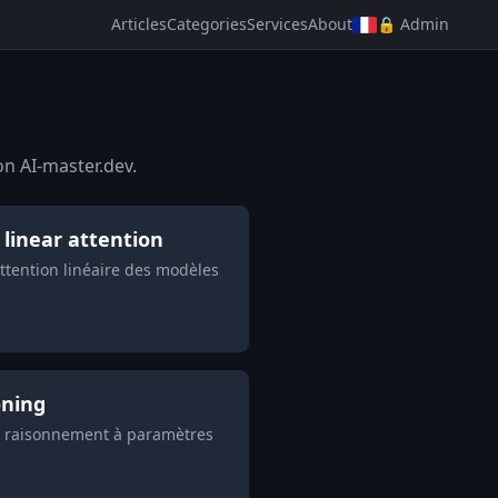
Articles
Categories
Services
About
🔒 Admin
on AI-master.dev.
 linear attention
attention linéaire des modèles
oning
 le raisonnement à paramètres