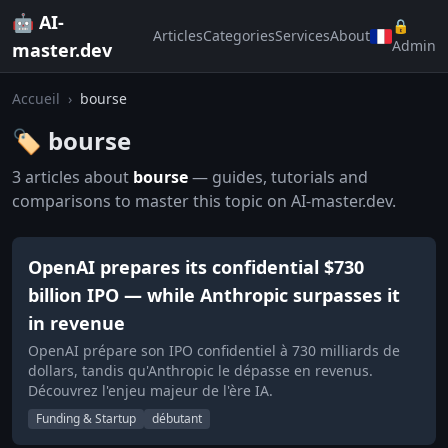
🤖 AI-
🔒
Articles
Categories
Services
About
Admin
master.dev
Accueil
›
bourse
🏷️ bourse
3 articles about
bourse
— guides, tutorials and
comparisons to master this topic on AI-master.dev.
OpenAI prepares its confidential $730
billion IPO — while Anthropic surpasses it
in revenue
OpenAI prépare son IPO confidentiel à 730 milliards de
dollars, tandis qu'Anthropic le dépasse en revenus.
Découvrez l'enjeu majeur de l'ère IA.
Funding & Startup
débutant