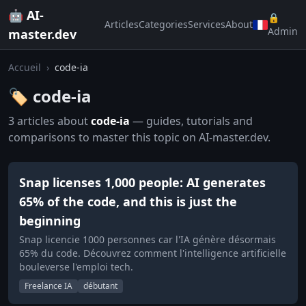
🤖 AI-
🔒
Articles
Categories
Services
About
Admin
master.dev
Accueil
›
code-ia
🏷️ code-ia
3 articles about
code-ia
— guides, tutorials and
comparisons to master this topic on AI-master.dev.
Snap licenses 1,000 people: AI generates
65% of the code, and this is just the
beginning
Snap licencie 1000 personnes car l'IA génère désormais
65% du code. Découvrez comment l'intelligence artificielle
bouleverse l'emploi tech.
Freelance IA
débutant