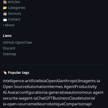
📚 Articles
📂 Categories
🤖 Services
📩 Contact
ℹ️ About
Liens
GitHub OpenClaw
Discord
Sitemap
🏷️ Popular tags
intelligence-artificielle
ia
OpenAI
anthropic
llm
agents-ia
Open Source
Automation
Hermes Agent
Productivity
AI Avatar
configuration
ia-generative
autonomous agent
securite-ia
agent-ia
ChatGPT
Business
Claude
tutorial
ia-open-source
meilleur
robotique
Comparison
api