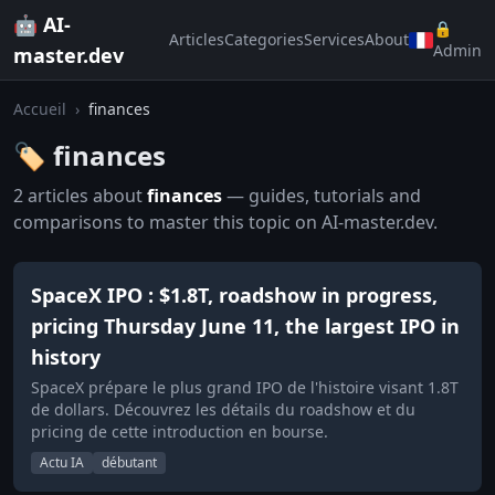
🤖 AI-
🔒
Articles
Categories
Services
About
Admin
master.dev
Accueil
›
finances
🏷️ finances
2 articles about
finances
— guides, tutorials and
comparisons to master this topic on AI-master.dev.
SpaceX IPO : $1.8T, roadshow in progress,
pricing Thursday June 11, the largest IPO in
history
SpaceX prépare le plus grand IPO de l'histoire visant 1.8T
de dollars. Découvrez les détails du roadshow et du
pricing de cette introduction en bourse.
Actu IA
débutant