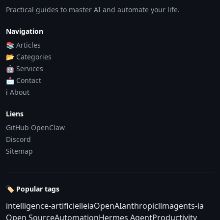
Practical guides to master AI and automate your life.
Navigation
📚 Articles
📂 Categories
🤖 Services
📩 Contact
ℹ️ About
Liens
GitHub OpenClaw
Discord
Sitemap
🏷️ Popular tags
intelligence-artificielle
ia
OpenAI
anthropic
llm
agents-ia
Open Source
Automation
Hermes Agent
Productivity