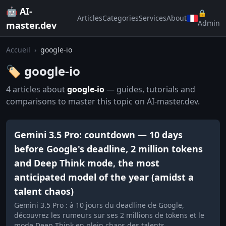
🤖 AI-
🔒
Articles
Categories
Services
About
Admin
master.dev
Accueil
›
google-io
🏷️ google-io
4 articles about
google-io
— guides, tutorials and
comparisons to master this topic on AI-master.dev.
Gemini 3.5 Pro: countdown — 10 days
before Google's deadline, 2 million tokens
and Deep Think mode, the most
anticipated model of the year (amidst a
talent chaos)
Gemini 3.5 Pro : à 10 jours du deadline de Google,
découvrez les rumeurs sur ses 2 millions de tokens et le
mode Deep Think en plein chaos des talents.