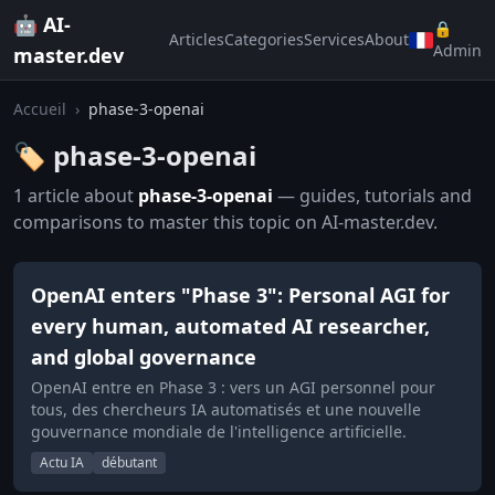
🤖 AI-
🔒
Articles
Categories
Services
About
Admin
master.dev
Accueil
›
phase-3-openai
🏷️ phase-3-openai
1 article about
phase-3-openai
— guides, tutorials and
comparisons to master this topic on AI-master.dev.
OpenAI enters "Phase 3": Personal AGI for
every human, automated AI researcher,
and global governance
OpenAI entre en Phase 3 : vers un AGI personnel pour
tous, des chercheurs IA automatisés et une nouvelle
gouvernance mondiale de l'intelligence artificielle.
Actu IA
débutant