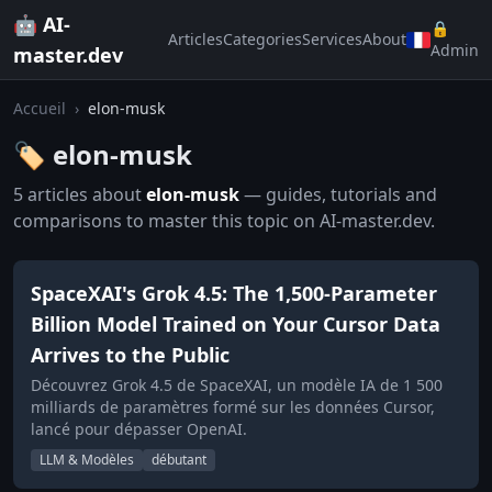
🤖 AI-
🔒
Articles
Categories
Services
About
Admin
master.dev
Accueil
›
elon-musk
🏷️ elon-musk
5 articles about
elon-musk
— guides, tutorials and
comparisons to master this topic on AI-master.dev.
SpaceXAI's Grok 4.5: The 1,500-Parameter
Billion Model Trained on Your Cursor Data
Arrives to the Public
Découvrez Grok 4.5 de SpaceXAI, un modèle IA de 1 500
milliards de paramètres formé sur les données Cursor,
lancé pour dépasser OpenAI.
LLM & Modèles
débutant