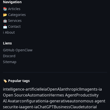
Navigation
📚 Articles
📂 Categories
🤖 Services
📩 Contact
ℹ️ About
Liens
GitHub OpenClaw
Discord
Sitemap
🏷️ Popular tags
intelligence-artificielle
ia
OpenAI
anthropic
llm
agents-ia
Open Source
Automation
Hermes Agent
Productivity
AI Avatar
configuration
ia-generative
autonomous agent
securite-ia
agent-ia
ChatGPT
Business
Claude
tutorial