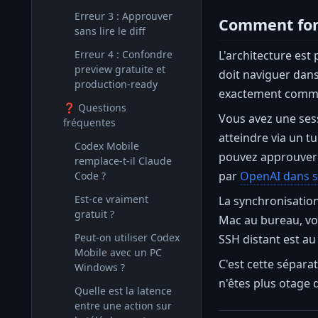
Erreur 3 : Approuver
Comment fon
sans lire le diff
L'architecture est
Erreur 4 : Confondre
preview gratuite et
doit naviguer dans
production-ready
exactement comme a
❓ Questions
Vous avez une ses
fréquentes
atteindre via un tu
Codex Mobile
pouvez approuver u
remplace-t-il Claude
par
OpenAI dans so
Code ?
Est-ce vraiment
La synchronisatio
gratuit ?
Mac au bureau, vo
Peut-on utiliser Codex
SSH distant est au
Mobile avec un PC
C'est cette séparat
Windows ?
n'êtes plus otage 
Quelle est la latence
entre une action sur