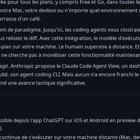
ée pour tous les plans, y compris Free et Go, dans toutes 
otre Mac, votre devbox ou n'importe quel environnement dis
errasse d'un café.
t de paradigme. Jusqu'ici, les coding agents vous clostraie
s relisiez le diff. Avec cette intégration, le modèle d'exécu
re-plan sur votre machine. Le humain supervise à distance. Et
 ne cherche pas à monétiser cette fonctionnalité maintenant
git. Anthropic propose le Claude Code Agent View, un dashb
uild, son agent coding CLI. Mais aucun n'a encore franchi l
nd une avance tactique significative.
sible depuis l'app ChatGPT sur iOS et Android en preview de
).
continue de s'exécuter sur votre machine distante (Mac, de