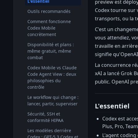
L'essentiel
preview est déploy
Codex tourne sur v
Outils recommandés
transports, ou la t
Comment fonctionne
Codex Mobile
C'est un changemen
concrètement
vous attendiez, vou
Disponibilité et plans :
travaille en arriè
même gratuit, même
signifie qu'OpenAI
combat
La concurrence réa
Codex Mobile vs Claude
xAI a lancé Grok B
Code Agent View : deux
philosophies du
public. OpenAI pre
contrôle
Le workflow qui change :
lancer, partir, superviser
L'essentiel
Sécurité, SSH et
Codex est acces
conformité HIPAA
Plus, Pro, Team
Les modèles derrière
L'agent coding 
Codex : GPT-5.3 Codex et