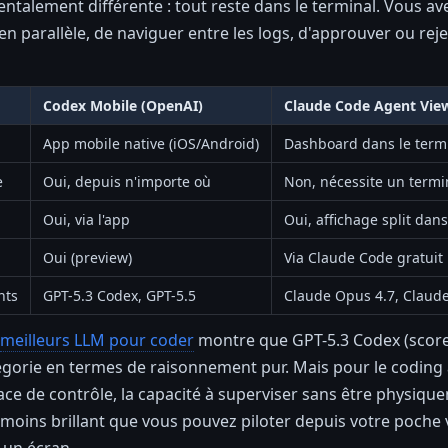
alement différente : tout reste dans le terminal. Vous ave
en parallèle, de naviguer entre les logs, d'approuver ou reje
Codex Mobile (OpenAI)
Claude Code Agent View
App mobile native (iOS/Android)
Dashboard dans le term
e
Oui, depuis n'importe où
Non, nécessite un termin
Oui, via l'app
Oui, affichage split dans
Oui (preview)
Via Claude Code gratuit
nts
GPT-5.3 Codex, GPT-5.5
Claude Opus 4.7, Claude
meilleurs LLM pour coder
montre que GPT-5.3 Codex (score a
gorie en termes de raisonnement pur. Mais pour le coding a
rface de contrôle, la capacité à superviser sans être physi
moins brillant que vous pouvez piloter depuis votre poche 
 un écran.