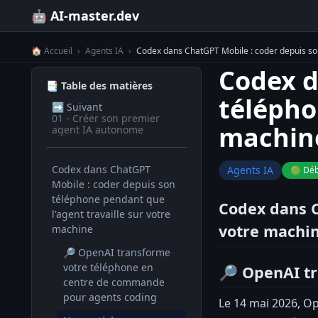
🤖 AI-master.dev
🏠 Accueil
›
Agents IA
›
Codex dans ChatGPT Mobile : coder depuis son
Codex d
📑 Table des matières
télépho
➡️
Suivant
01 - Créer son premier
machin
agent IA autonome
Codex dans ChatGPT
Agents IA
🟢 Déb
Mobile : coder depuis son
téléphone pendant que
Codex dans C
l'agent travaille sur votre
votre machi
machine
🔎 OpenAI transforme
votre téléphone en
🔎 OpenAI t
centre de commande
pour agents coding
Le 14 mai 2026, Op