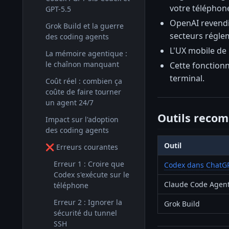
votre téléphon
GPT-5.5
OpenAI revendiq
Grok Build et la guerre
secteurs régle
des coding agents
L'UX mobile de
La mémoire agentique :
le chaînon manquant
Cette fonction
terminal.
Coût réel : combien ça
coûte de faire tourner
un agent 24/7
Outils reco
Impact sur l'adoption
des coding agents
Outil
❌ Erreurs courantes
Erreur 1 : Croire que
Codex dans ChatG
Codex s'exécute sur le
Claude Code Agent
téléphone
Erreur 2 : Ignorer la
Grok Build
sécurité du tunnel
SSH