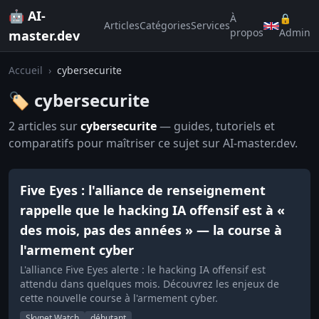
🤖 AI-
À
🔒
Articles
Catégories
Services
propos
Admin
master.dev
Accueil
›
cybersecurite
🏷️ cybersecurite
2 articles sur
cybersecurite
— guides, tutoriels et
comparatifs pour maîtriser ce sujet sur AI-master.dev.
Five Eyes : l'alliance de renseignement
rappelle que le hacking IA offensif est à «
des mois, pas des années » — la course à
l'armement cyber
L'alliance Five Eyes alerte : le hacking IA offensif est
attendu dans quelques mois. Découvrez les enjeux de
cette nouvelle course à l'armement cyber.
Skynet Watch
débutant