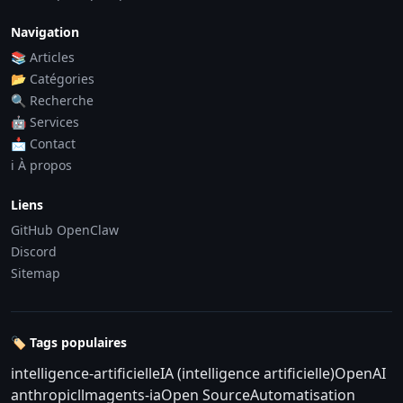
Navigation
📚 Articles
📂 Catégories
🔍 Recherche
🤖 Services
📩 Contact
ℹ️ À propos
Liens
GitHub OpenClaw
Discord
Sitemap
🏷️ Tags populaires
intelligence-artificielle
IA (intelligence artificielle)
OpenAI
anthropic
llm
agents-ia
Open Source
Automatisation