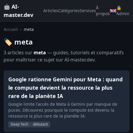
🤖 AI-
À
🔒
Articles
Catégories
Services
propos
Admin
master.dev
Accueil
›
meta
🏷️ meta
3 articles sur
meta
— guides, tutoriels et comparatifs
pour maîtriser ce sujet sur AI-master.dev.
Google rationne Gemini pour Meta : quand
le compute devient la ressource la plus
rare de la planète IA
Google limite l'accès de Meta à Gemini par manque de
puces. Découvrez pourquoi le compute est devenu la
ressource la plus rare de la planète IA.
Deep Tech
débutant