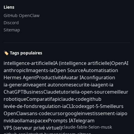
Liens
GitHub OpenClaw
Discord
Sitemap
🏷️ Tags populaires
intelligence-artificielle
IA (intelligence artificielle)
OpenAI
anthropic
llm
agents-ia
Open Source
Automatisation
Hermes Agent
Productivité
Avatar IA
configuration
ia-generative
agent autonome
securite-ia
agent-ia
ChatGPT
Business
Claude
tutoriel
ia-open-source
meilleur
robotique
Comparatif
api
claude-code
github
levée-de-fonds
regulation-ia
CLI
codex
gpt-5-5
meilleurs
OpenClaw
sans-code
cursor
google
investissement-ia
ipo
nvidia
ollama
spacex
Prompts IA
Telegram
claude-fable-5
elon-musk
VPS (serveur privé virtuel)