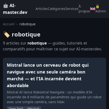
🤖 AI-
À
🔒
Articles
Catégories
Services
propos
Admin
master.dev
Accueil
›
robotique
🏷️ robotique
9 articles sur
robotique
— guides, tutoriels et
comparatifs pour maîtriser ce sujet sur AI-master.dev.
Mistral lance un cerveau de robot qui
navigue avec une seule caméra bon
marché — et l'IA incarnée devient
abordable
Mistral AI lance Robostral Navigate : un modèle d'IA
incarnée de 8 milliards de paramètres qui guide un robot
avec une simple caméra, sans lidar.
Deep Tech
débutant