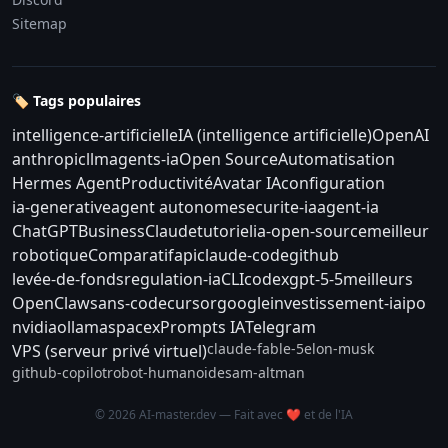
Sitemap
🏷️ Tags populaires
intelligence-artificielle
IA (intelligence artificielle)
OpenAI
anthropic
llm
agents-ia
Open Source
Automatisation
Hermes Agent
Productivité
Avatar IA
configuration
ia-generative
agent autonome
securite-ia
agent-ia
ChatGPT
Business
Claude
tutoriel
ia-open-source
meilleur
robotique
Comparatif
api
claude-code
github
levée-de-fonds
regulation-ia
CLI
codex
gpt-5-5
meilleurs
OpenClaw
sans-code
cursor
google
investissement-ia
ipo
nvidia
ollama
spacex
Prompts IA
Telegram
claude-fable-5
elon-musk
VPS (serveur privé virtuel)
github-copilot
robot-humanoide
sam-altman
© 2026 AI-master.dev — Fait avec ❤️ et de l'IA