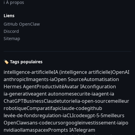
ℹ️ À propos
Liens
GitHub OpenClaw
Discord
Sitemap
🏷️ Tags populaires
intelligence-artificielle
IA (intelligence artificielle)
OpenAI
anthropic
llm
agents-ia
Open Source
Automatisation
Hermes Agent
Productivité
Avatar IA
configuration
ia-generative
agent autonome
securite-ia
agent-ia
ChatGPT
Business
Claude
tutoriel
ia-open-source
meilleur
robotique
Comparatif
api
claude-code
github
levée-de-fonds
regulation-ia
CLI
codex
gpt-5-5
meilleurs
OpenClaw
sans-code
cursor
google
investissement-ia
ipo
nvidia
ollama
spacex
Prompts IA
Telegram