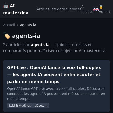
🤖 AI-
À
🔒
Articles
Catégories
Services
propos
Admin
master.dev
Accueil
›
agents-ia
🏷️ agents-ia
27 articles sur
agents-ia
— guides, tutoriels et
comparatifs pour maîtriser ce sujet sur AI-master.dev.
GPT-Live : OpenAI lance la voix full-duplex
— les agents IA peuvent enfin écouter et
parler en même temps
OpenAI lance GPT-Live avec la voix full-duplex. Découvrez
comment les agents IA peuvent enfin écouter et parler en
même temps.
LLM & Modèles
débutant