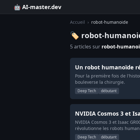
🤖 AI-master.dev
Accueil
›
robot-humanoide
🏷️ robot-humanoi
5 articles sur
robot-humano
Un robot humanoïde réal
Pour la première fois de l'his
bouleverse la chirurgie.
Deep Tech
débutant
NVIDIA Cosmos 3 et Is
NVIDIA Cosmos 3 et Isaac GR00
révolutionne les robots human
Deep Tech
débutant