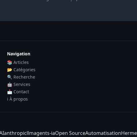
Navigation
📚 Articles
📂 Catégories
🔍 Recherche
🤖 Services
📩 Contact
ℹ️ À propos
AI
anthropic
llm
agents-ia
Open Source
Automatisation
Herme