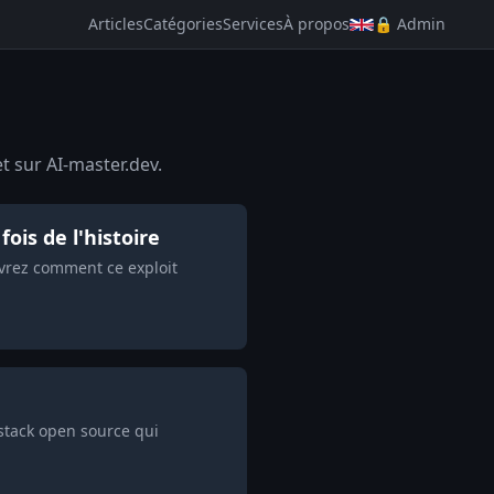
Articles
Catégories
Services
À propos
🔒 Admin
t sur AI-master.dev.
ois de l'histoire
uvrez comment ce exploit
stack open source qui