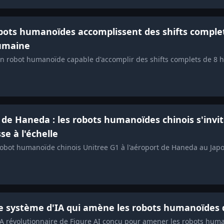
robots humanoïdes accomplissent des shifts comple
humaine
 un robot humanoïde capable d'accomplir des shifts complets de 8
t de Haneda : les robots humanoïdes chinois s'invi
e à l'échelle
obot humanoïde chinois Unitree G1 à l'aéroport de Haneda au Japo
 le système d'IA qui amène les robots humanoïdes 
'IA révolutionnaire de Figure AI conçu pour amener les robots hum