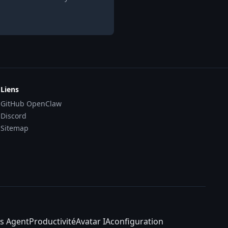
Liens
GitHub OpenClaw
Discord
Sitemap
s Agent
Productivité
Avatar IA
configuration