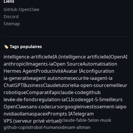
Liens
GitHub OpenClaw
Discord
Sitemap
🏷️ Tags populaires
intelligence-artificielle
IA (intelligence artificielle)
OpenAI
anthropic
llm
agents-ia
Open Source
Automatisation
Hermes Agent
Productivité
Avatar IA
configuration
ia-generative
agent autonome
securite-ia
agent-ia
ChatGPT
Business
Claude
tutoriel
ia-open-source
meilleur
robotique
Comparatif
api
claude-code
github
levée-de-fonds
regulation-ia
CLI
codex
gpt-5-5
meilleurs
OpenClaw
sans-code
cursor
google
investissement-ia
ipo
nvidia
ollama
spacex
Prompts IA
Telegram
claude-fable-5
elon-musk
VPS (serveur privé virtuel)
github-copilot
robot-humanoide
sam-altman