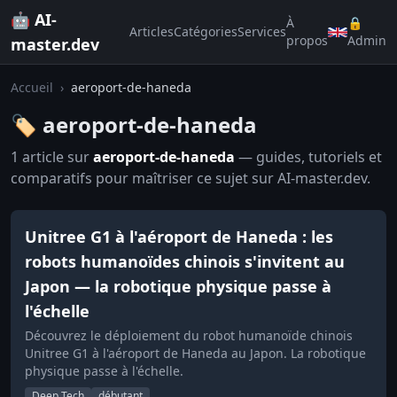
🤖 AI-
À
🔒
Articles
Catégories
Services
propos
Admin
master.dev
Accueil
›
aeroport-de-haneda
🏷️ aeroport-de-haneda
1 article sur
aeroport-de-haneda
— guides, tutoriels et
comparatifs pour maîtriser ce sujet sur AI-master.dev.
Unitree G1 à l'aéroport de Haneda : les
robots humanoïdes chinois s'invitent au
Japon — la robotique physique passe à
l'échelle
Découvrez le déploiement du robot humanoïde chinois
Unitree G1 à l'aéroport de Haneda au Japon. La robotique
physique passe à l'échelle.
Deep Tech
débutant