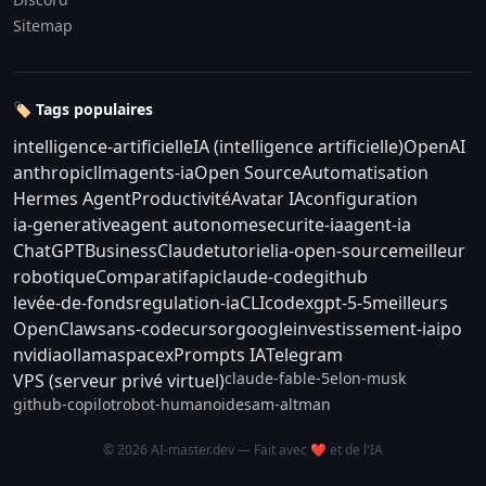
Sitemap
🏷️ Tags populaires
intelligence-artificielle
IA (intelligence artificielle)
OpenAI
anthropic
llm
agents-ia
Open Source
Automatisation
Hermes Agent
Productivité
Avatar IA
configuration
ia-generative
agent autonome
securite-ia
agent-ia
ChatGPT
Business
Claude
tutoriel
ia-open-source
meilleur
robotique
Comparatif
api
claude-code
github
levée-de-fonds
regulation-ia
CLI
codex
gpt-5-5
meilleurs
OpenClaw
sans-code
cursor
google
investissement-ia
ipo
nvidia
ollama
spacex
Prompts IA
Telegram
claude-fable-5
elon-musk
VPS (serveur privé virtuel)
github-copilot
robot-humanoide
sam-altman
© 2026 AI-master.dev — Fait avec ❤️ et de l'IA