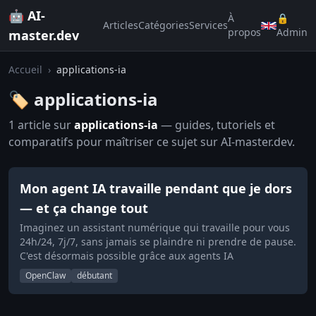
🤖 AI-
À
🔒
Articles
Catégories
Services
propos
Admin
master.dev
Accueil
›
applications-ia
🏷️ applications-ia
1 article sur
applications-ia
— guides, tutoriels et
comparatifs pour maîtriser ce sujet sur AI-master.dev.
Mon agent IA travaille pendant que je dors
— et ça change tout
Imaginez un assistant numérique qui travaille pour vous
24h/24, 7j/7, sans jamais se plaindre ni prendre de pause.
C'est désormais possible grâce aux agents IA
OpenClaw
débutant