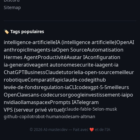
Sitemap
🏷️ Tags populaires
intelligence-artificielle
IA (intelligence artificielle)
OpenAI
anthropic
llm
agents-ia
Open Source
Automatisation
Hermes Agent
Productivité
Avatar IA
configuration
ia-generative
agent autonome
securite-ia
agent-ia
ChatGPT
Business
Claude
tutoriel
ia-open-source
meilleur
robotique
Comparatif
api
claude-code
github
levée-de-fonds
regulation-ia
CLI
codex
gpt-5-5
meilleurs
OpenClaw
sans-code
cursor
google
investissement-ia
ipo
nvidia
ollama
spacex
Prompts IA
Telegram
claude-fable-5
elon-musk
VPS (serveur privé virtuel)
github-copilot
robot-humanoide
sam-altman
© 2026 AI-master.dev — Fait avec ❤️ et de l'IA