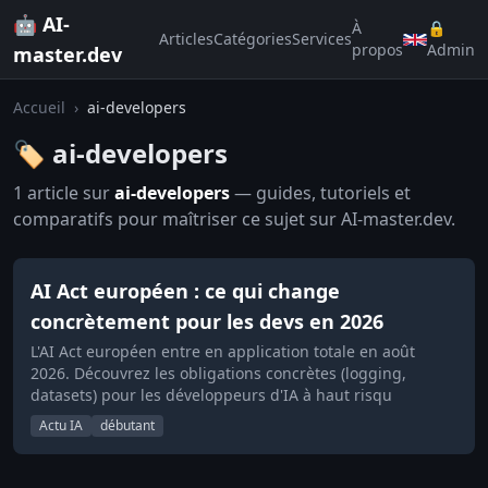
🤖 AI-
À
🔒
Articles
Catégories
Services
propos
Admin
master.dev
Accueil
›
ai-developers
🏷️ ai-developers
1 article sur
ai-developers
— guides, tutoriels et
comparatifs pour maîtriser ce sujet sur AI-master.dev.
AI Act européen : ce qui change
concrètement pour les devs en 2026
L'AI Act européen entre en application totale en août
2026. Découvrez les obligations concrètes (logging,
datasets) pour les développeurs d'IA à haut risqu
Actu IA
débutant