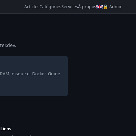
Articles
Catégories
Services
À propos
🔒 Admin
ter.dev.
 RAM, disque et Docker. Guide
Liens