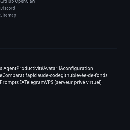
GitHub OpenClaw
Discord
Sitemap
s Agent
Productivité
Avatar IA
configuration
e
Comparatif
api
claude-code
github
levée-de-fonds
Prompts IA
Telegram
VPS (serveur privé virtuel)