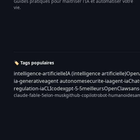
Guides pratiques pour maîtriser l'IA et automatiser votre
vie.
🏷️ Tags populaires
intelligence-artificielle
IA (intelligence artificielle)
Open
ia-generative
agent autonome
securite-ia
agent-ia
Cha
regulation-ia
CLI
codex
gpt-5-5
meilleurs
OpenClaw
sans
claude-fable-5
elon-musk
github-copilot
robot-humanoide
sam