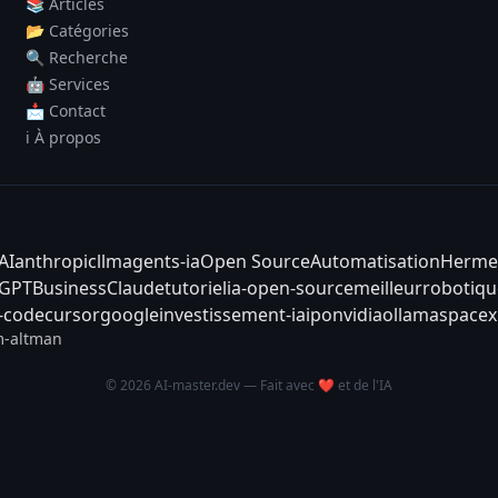
📚 Articles
📂 Catégories
🔍 Recherche
🤖 Services
📩 Contact
ℹ️ À propos
AI
anthropic
llm
agents-ia
Open Source
Automatisation
Herme
tGPT
Business
Claude
tutoriel
ia-open-source
meilleur
robotiqu
-code
cursor
google
investissement-ia
ipo
nvidia
ollama
spacex
-altman
© 2026 AI-master.dev — Fait avec ❤️ et de l'IA