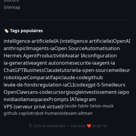
Sitemap
🏷️ Tags populaires
intelligence-artificielle
IA (intelligence artificielle)
OpenAI
anthropic
llm
agents-ia
Open Source
Automatisation
Hermes Agent
Productivité
Avatar IA
configuration
ia-generative
agent autonome
securite-ia
agent-ia
ChatGPT
Business
Claude
tutoriel
ia-open-source
meilleur
robotique
Comparatif
api
claude-code
github
levée-de-fonds
regulation-ia
CLI
codex
gpt-5-5
meilleurs
OpenClaw
sans-code
cursor
google
investissement-ia
ipo
nvidia
ollama
spacex
Prompts IA
Telegram
claude-fable-5
elon-musk
VPS (serveur privé virtuel)
github-copilot
robot-humanoide
sam-altman
© 2026 AI-master.dev — Fait avec ❤️ et de l'IA