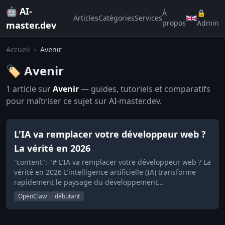
🤖 AI-
À
🔒
Articles
Catégories
Services
propos
Admin
master.dev
Accueil
›
Avenir
🏷️ Avenir
1 article sur
Avenir
— guides, tutoriels et comparatifs
pour maîtriser ce sujet sur AI-master.dev.
L'IA va remplacer votre développeur web ?
La vérité en 2026
"content": "# L'IA va remplacer votre développeur web ? La
vérité en 2026 L'intelligence artificielle (IA) transforme
rapidement le paysage du développement...
OpenClaw
débutant