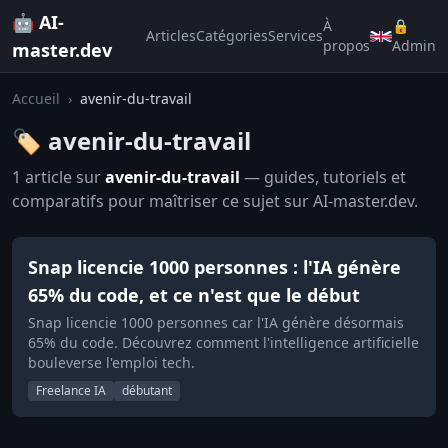
🤖 AI-
À
🔒
Articles
Catégories
Services
propos
Admin
master.dev
Accueil
›
avenir-du-travail
🏷️ avenir-du-travail
1 article sur
avenir-du-travail
— guides, tutoriels et
comparatifs pour maîtriser ce sujet sur AI-master.dev.
Snap licencie 1000 personnes : l'IA génère
65% du code, et ce n'est que le début
Snap licencie 1000 personnes car l'IA génère désormais
65% du code. Découvrez comment l'intelligence artificielle
bouleverse l'emploi tech.
Freelance IA
débutant