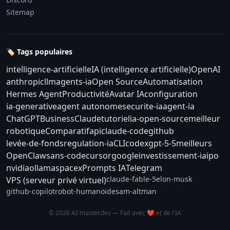
Sitemap
🏷️ Tags populaires
intelligence-artificielle
IA (intelligence artificielle)
OpenAI
anthropic
llm
agents-ia
Open Source
Automatisation
Hermes Agent
Productivité
Avatar IA
configuration
ia-generative
agent autonome
securite-ia
agent-ia
ChatGPT
Business
Claude
tutoriel
ia-open-source
meilleur
robotique
Comparatif
api
claude-code
github
levée-de-fonds
regulation-ia
CLI
codex
gpt-5-5
meilleurs
OpenClaw
sans-code
cursor
google
investissement-ia
ipo
nvidia
ollama
spacex
Prompts IA
Telegram
claude-fable-5
elon-musk
VPS (serveur privé virtuel)
github-copilot
robot-humanoide
sam-altman
© 2026 AI-master.dev — Fait avec ❤️ et de l'IA