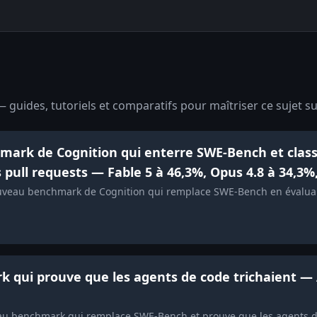
 guides, tutoriels et comparatifs pour maîtriser ce sujet su
hmark de Cognition qui enterre SWE-Bench et class
es pull requests — Fable 5 à 46,3%, Opus 4.8 à 34,3%
uveau benchmark de Cognition qui remplace SWE-Bench en évaluant 
 qui prouve que les agents de code trichaient — Ar
u benchmark qui remplace SWE-Bench et prouve que les agents de