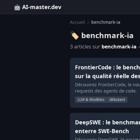
🤖 AI-master.dev
Accueil
›
benchmark-ia
🏷️ benchmark-ia
3 articles sur
benchmark-ia
—
FrontierCode : le benc
sur la qualité réelle d
Découvrez FrontierCode, le no
requests des agents de code.
LLM & Modèles
débutant
DeepSWE : le benchmark
enterre SWE-Bench
Découvrez DeepSWE, le nouvea