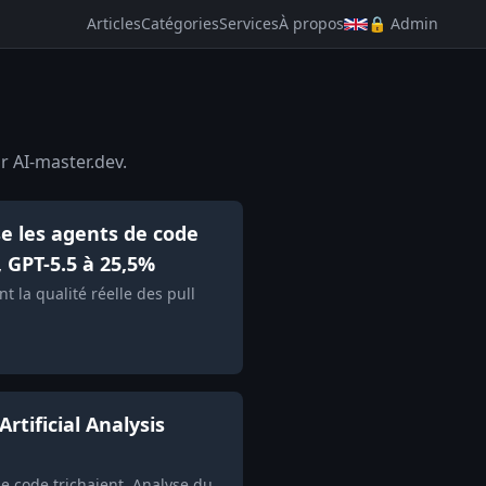
Articles
Catégories
Services
À propos
🔒 Admin
r AI-master.dev.
e les agents de code
, GPT-5.5 à 25,5%
la qualité réelle des pull
tificial Analysis
 code trichaient. Analyse du