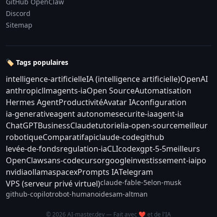
GitHub OpenClaw
Discord
Sitemap
🏷️ Tags populaires
intelligence-artificielle
IA (intelligence artificielle)
OpenAI
anthropic
llm
agents-ia
Open Source
Automatisation
Hermes Agent
Productivité
Avatar IA
configuration
ia-generative
agent autonome
securite-ia
agent-ia
ChatGPT
Business
Claude
tutoriel
ia-open-source
meilleur
robotique
Comparatif
api
claude-code
github
levée-de-fonds
regulation-ia
CLI
codex
gpt-5-5
meilleurs
OpenClaw
sans-code
cursor
google
investissement-ia
ipo
nvidia
ollama
spacex
Prompts IA
Telegram
claude-fable-5
elon-musk
VPS (serveur privé virtuel)
github-copilot
robot-humanoide
sam-altman
© 2026 AI-master.dev — Fait avec ❤️ et de l'IA