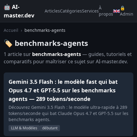
🤖 AI-
À
🔒
Articles
Catégories
Services
propos
Admin
master.dev
Accueil
›
benchmarks-agents
🏷️ benchmarks-agents
1 article sur
benchmarks-agents
— guides, tutoriels et
comparatifs pour maîtriser ce sujet sur AI-master.dev.
Gemini 3.5 Flash : le modèle fast qui bat
Opus 4.7 et GPT-5.5 sur les benchmarks
agents — 289 tokens/seconde
Découvrez Gemini 3.5 Flash : le modèle ultra-rapide à 289
tokens/seconde qui bat Claude Opus 4.7 et GPT-5.5 sur les
benchmarks agents.
LLM & Modèles
débutant