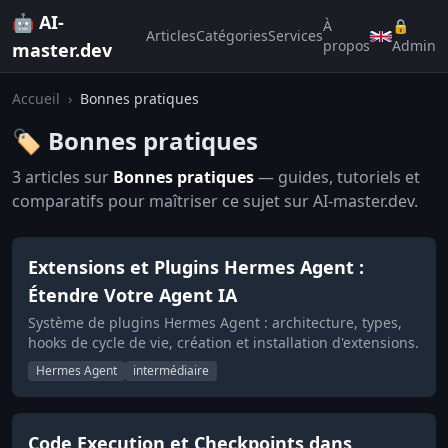
🤖 AI-
À
🔒
Articles
Catégories
Services
propos
Admin
master.dev
Accueil
›
Bonnes pratiques
🏷️ Bonnes pratiques
3 articles sur
Bonnes pratiques
— guides, tutoriels et
comparatifs pour maîtriser ce sujet sur AI-master.dev.
Extensions et Plugins Hermes Agent :
Étendre Votre Agent IA
Système de plugins Hermes Agent : architecture, types,
hooks de cycle de vie, création et installation d'extensions.
Hermes Agent
intermédiaire
Code Execution et Checkpoints dans