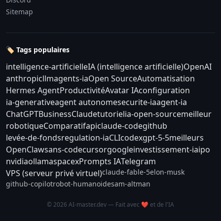
Sitemap
🏷️ Tags populaires
intelligence-artificielle
IA (intelligence artificielle)
OpenAI
anthropic
llm
agents-ia
Open Source
Automatisation
Hermes Agent
Productivité
Avatar IA
configuration
ia-generative
agent autonome
securite-ia
agent-ia
ChatGPT
Business
Claude
tutoriel
ia-open-source
meilleur
robotique
Comparatif
api
claude-code
github
levée-de-fonds
regulation-ia
CLI
codex
gpt-5-5
meilleurs
OpenClaw
sans-code
cursor
google
investissement-ia
ipo
nvidia
ollama
spacex
Prompts IA
Telegram
claude-fable-5
elon-musk
VPS (serveur privé virtuel)
github-copilot
robot-humanoide
sam-altman
© 2026 AI-master.dev — Fait avec ❤️ et de l'IA