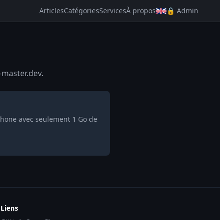
Articles
Catégories
Services
À propos
🔒 Admin
-master.dev.
tphone avec seulement 1 Go de
Liens