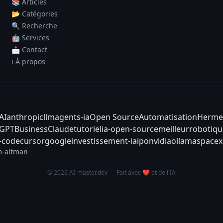
📚 Articles
📂 Catégories
🔍 Recherche
🤖 Services
📩 Contact
ℹ️ À propos
AI
anthropic
llm
agents-ia
Open Source
Automatisation
Herme
tGPT
Business
Claude
tutoriel
ia-open-source
meilleur
robotiqu
-code
cursor
google
investissement-ia
ipo
nvidia
ollama
spacex
-altman
© 2026 AI-master.dev — Fait avec ❤️ et de l'IA