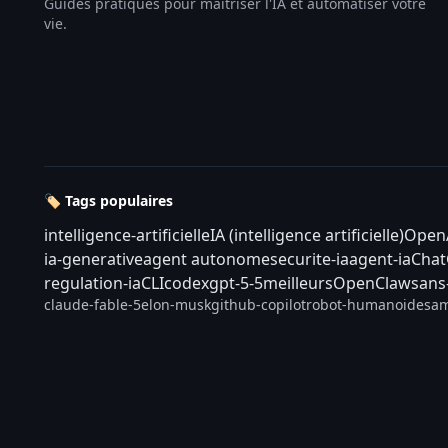
Guides pratiques pour maîtriser l'IA et automatiser votre
vie.
🏷️ Tags populaires
intelligence-artificielle
IA (intelligence artificielle)
Open
ia-generative
agent autonome
securite-ia
agent-ia
Cha
regulation-ia
CLI
codex
gpt-5-5
meilleurs
OpenClaw
sans
claude-fable-5
elon-musk
github-copilot
robot-humanoide
sam