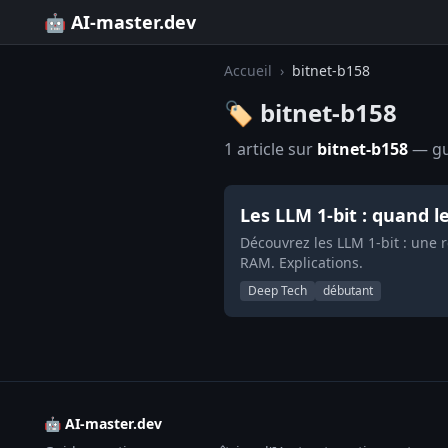
🤖 AI-master.dev
Accueil
›
bitnet-b158
🏷️ bitnet-b158
1 article sur
bitnet-b158
— gui
Les LLM 1-bit : quand 
Découvrez les LLM 1-bit : une
RAM. Explications.
Deep Tech
débutant
🤖 AI-master.dev