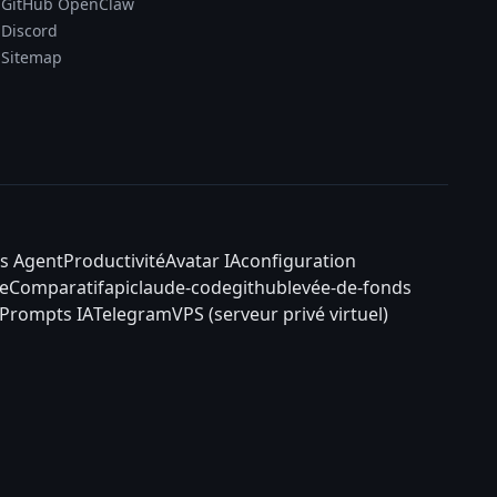
GitHub OpenClaw
Discord
Sitemap
s Agent
Productivité
Avatar IA
configuration
e
Comparatif
api
claude-code
github
levée-de-fonds
Prompts IA
Telegram
VPS (serveur privé virtuel)