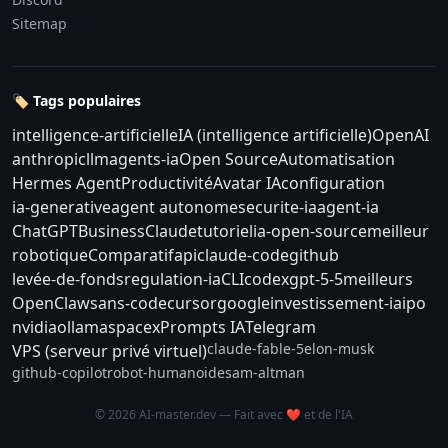
Sitemap
🏷️ Tags populaires
intelligence-artificielle
IA (intelligence artificielle)
OpenAI
anthropic
llm
agents-ia
Open Source
Automatisation
Hermes Agent
Productivité
Avatar IA
configuration
ia-generative
agent autonome
securite-ia
agent-ia
ChatGPT
Business
Claude
tutoriel
ia-open-source
meilleur
robotique
Comparatif
api
claude-code
github
levée-de-fonds
regulation-ia
CLI
codex
gpt-5-5
meilleurs
OpenClaw
sans-code
cursor
google
investissement-ia
ipo
nvidia
ollama
spacex
Prompts IA
Telegram
claude-fable-5
elon-musk
VPS (serveur privé virtuel)
github-copilot
robot-humanoide
sam-altman
© 2026 AI-master.dev — Fait avec ❤️ et de l'IA