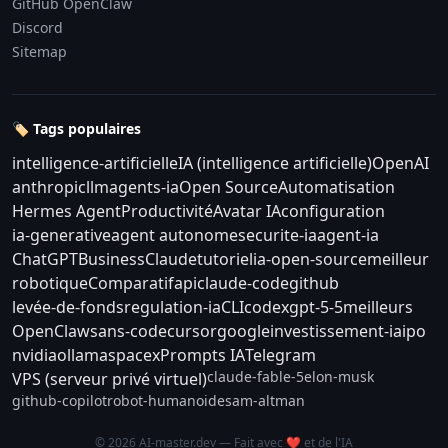
GitHub OpenClaw
Discord
Sitemap
🏷️ Tags populaires
intelligence-artificielle
IA (intelligence artificielle)
OpenAI
anthropic
llm
agents-ia
Open Source
Automatisation
Hermes Agent
Productivité
Avatar IA
configuration
ia-generative
agent autonome
securite-ia
agent-ia
ChatGPT
Business
Claude
tutoriel
ia-open-source
meilleur
robotique
Comparatif
api
claude-code
github
levée-de-fonds
regulation-ia
CLI
codex
gpt-5-5
meilleurs
OpenClaw
sans-code
cursor
google
investissement-ia
ipo
nvidia
ollama
spacex
Prompts IA
Telegram
claude-fable-5
elon-musk
VPS (serveur privé virtuel)
github-copilot
robot-humanoide
sam-altman
© 2026 AI-master.dev — Fait avec ❤️ et de l'IA