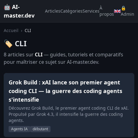
🤖 AI-
À
🔒
Articles
Catégories
Services
propos
Admin
master.dev
Accueil
›
CLI
🏷️ CLI
8 articles sur
CLI
— guides, tutoriels et comparatifs
pour maîtriser ce sujet sur AI-master.dev.
Grok Build : xAI lance son premier agent
coding CLI — la guerre des coding agents
s'intensifie
Découvrez Grok Build, le premier agent coding CLI de xAI.
Propulsé par Grok 4.3, il intensifie la guerre des coding
agents.
Agents IA
débutant