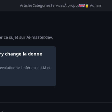
Articles
Catégories
Services
À propos
🔒 Admin
r ce sujet sur AI-master.dev.
ry change la donne
volutionne l'inférence LLM et