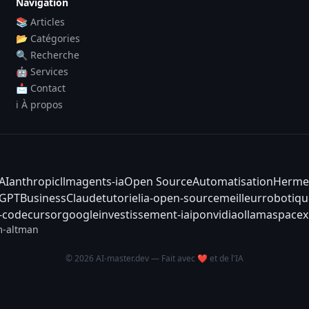
Navigation
📚 Articles
📂 Catégories
🔍 Recherche
🤖 Services
📩 Contact
ℹ️ À propos
AI
anthropic
llm
agents-ia
Open Source
Automatisation
Herme
tGPT
Business
Claude
tutoriel
ia-open-source
meilleur
robotiqu
-code
cursor
google
investissement-ia
ipo
nvidia
ollama
spacex
-altman
© 2026 AI-master.dev — Fait avec ❤️ et de l'IA