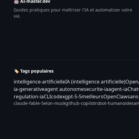
🤖 AI-master.dev
Guides pratiques pour maîtriser l'IA et automatiser votre
vie.
🏷️ Tags populaires
intelligence-artificielle
IA (intelligence artificielle)
Open
ia-generative
agent autonome
securite-ia
agent-ia
Cha
regulation-ia
CLI
codex
gpt-5-5
meilleurs
OpenClaw
sans
claude-fable-5
elon-musk
github-copilot
robot-humanoide
sam