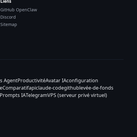
Liens
GitHub OpenClaw
Discord
Sitemap
s Agent
Productivité
Avatar IA
configuration
e
Comparatif
api
claude-code
github
levée-de-fonds
Prompts IA
Telegram
VPS (serveur privé virtuel)