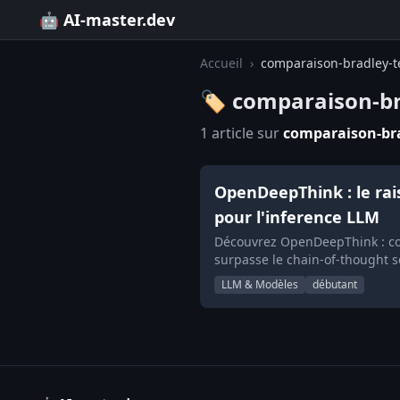
🤖 AI-master.dev
Accueil
›
comparaison-bradley-t
🏷️ comparaison-br
1 article sur
comparaison-bra
OpenDeepThink : le ra
pour l'inference LLM
Découvrez OpenDeepThink : com
surpasse le chain-of-thought 
LLM & Modèles
débutant