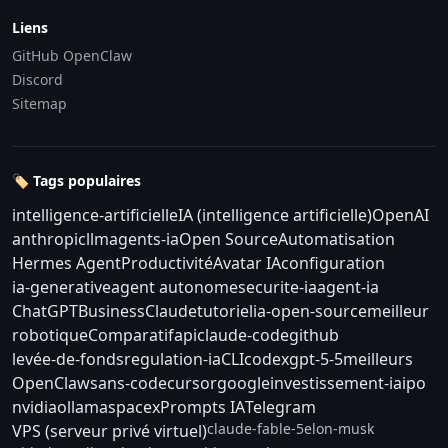
Liens
GitHub OpenClaw
Discord
Sitemap
🏷️ Tags populaires
intelligence-artificielle
IA (intelligence artificielle)
OpenAI
anthropic
llm
agents-ia
Open Source
Automatisation
Hermes Agent
Productivité
Avatar IA
configuration
ia-generative
agent autonome
securite-ia
agent-ia
ChatGPT
Business
Claude
tutoriel
ia-open-source
meilleur
robotique
Comparatif
api
claude-code
github
levée-de-fonds
regulation-ia
CLI
codex
gpt-5-5
meilleurs
OpenClaw
sans-code
cursor
google
investissement-ia
ipo
nvidia
ollama
spacex
Prompts IA
Telegram
claude-fable-5
elon-musk
VPS (serveur privé virtuel)