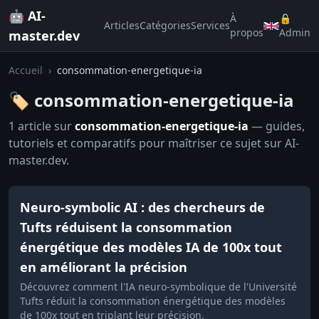
🤖 AI-
À
🔒
Articles
Catégories
Services
propos
Admin
master.dev
Accueil
›
consommation-energetique-ia
🏷️ consommation-energetique-ia
1 article sur
consommation-energetique-ia
— guides,
tutoriels et comparatifs pour maîtriser ce sujet sur AI-
master.dev.
Neuro-symbolic AI : des chercheurs de
Tufts réduisent la consommation
énergétique des modèles IA de 100x tout
en améliorant la précision
Découvrez comment l'IA neuro-symbolique de l'Université
Tufts réduit la consommation énergétique des modèles
de 100x tout en triplant leur précision.