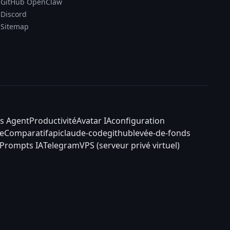
GitHub OpenClaw
Discord
Sitemap
s Agent
Productivité
Avatar IA
configuration
e
Comparatif
api
claude-code
github
levée-de-fonds
Prompts IA
Telegram
VPS (serveur privé virtuel)