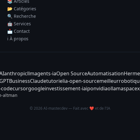
📚 Articles
📂 Catégories
🔍 Recherche
🤖 Services
📩 Contact
ℹ️ À propos
AI
anthropic
llm
agents-ia
Open Source
Automatisation
Herme
tGPT
Business
Claude
tutoriel
ia-open-source
meilleur
robotiqu
-code
cursor
google
investissement-ia
ipo
nvidia
ollama
spacex
-altman
© 2026 AI-master.dev — Fait avec ❤️ et de l'IA