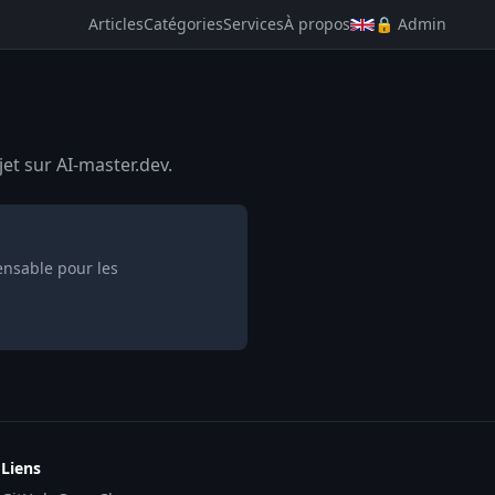
Articles
Catégories
Services
À propos
🔒 Admin
et sur AI-master.dev.
pensable pour les
Liens