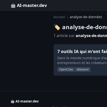
🤖 AI-master.dev
Accueil
›
analyse-de-données
🏷️ analyse-de-do
1 article sur
analyse-de-don
7 outils IA qui m'ont f
Dans le monde numérique d'aujou
entrepreneurs et les créateurs
OpenClaw
débutant
🤖 AI-master.dev