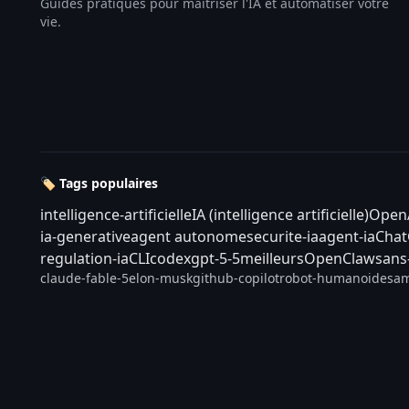
Guides pratiques pour maîtriser l'IA et automatiser votre
vie.
🏷️ Tags populaires
intelligence-artificielle
IA (intelligence artificielle)
Open
ia-generative
agent autonome
securite-ia
agent-ia
Cha
regulation-ia
CLI
codex
gpt-5-5
meilleurs
OpenClaw
sans
claude-fable-5
elon-musk
github-copilot
robot-humanoide
sam