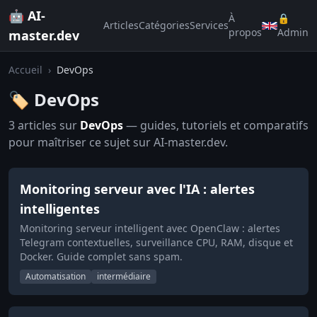
🤖 AI-
À
🔒
Articles
Catégories
Services
propos
Admin
master.dev
Accueil
›
DevOps
🏷️ DevOps
3 articles sur
DevOps
— guides, tutoriels et comparatifs
pour maîtriser ce sujet sur AI-master.dev.
Monitoring serveur avec l'IA : alertes
intelligentes
Monitoring serveur intelligent avec OpenClaw : alertes
Telegram contextuelles, surveillance CPU, RAM, disque et
Docker. Guide complet sans spam.
Automatisation
intermédiaire