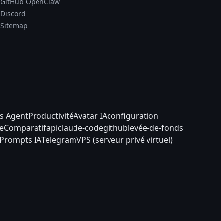
GitHub OpenClaw
Discord
Sitemap
s Agent
Productivité
Avatar IA
configuration
e
Comparatif
api
claude-code
github
levée-de-fonds
Prompts IA
Telegram
VPS (serveur privé virtuel)