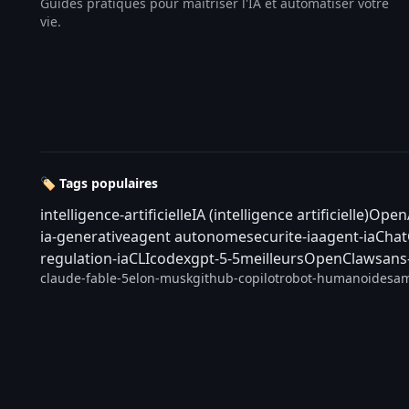
Guides pratiques pour maîtriser l'IA et automatiser votre
vie.
🏷️ Tags populaires
intelligence-artificielle
IA (intelligence artificielle)
Open
ia-generative
agent autonome
securite-ia
agent-ia
Cha
regulation-ia
CLI
codex
gpt-5-5
meilleurs
OpenClaw
sans
claude-fable-5
elon-musk
github-copilot
robot-humanoide
sam