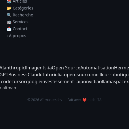
📚 Articles
📂 Catégories
🔍 Recherche
🤖 Services
📩 Contact
ℹ️ À propos
AI
anthropic
llm
agents-ia
Open Source
Automatisation
Herme
tGPT
Business
Claude
tutoriel
ia-open-source
meilleur
robotiqu
-code
cursor
google
investissement-ia
ipo
nvidia
ollama
spacex
-altman
© 2026 AI-master.dev — Fait avec ❤️ et de l'IA