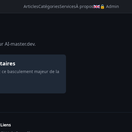
Articles
Catégories
Services
À propos
🔒 Admin
ur AI-master.dev.
itaires
rez ce basculement majeur de la
Liens