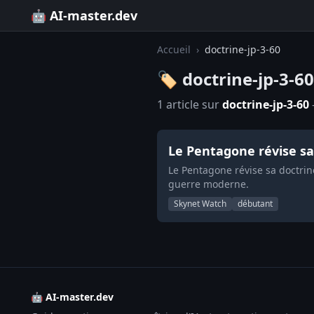
🤖 AI-master.dev
Accueil
›
doctrine-jp-3-60
🏷️ doctrine-jp-3-60
1 article sur
doctrine-jp-3-60
Le Pentagone révise sa d
Le Pentagone révise sa doctrine
guerre moderne.
Skynet Watch
débutant
🤖 AI-master.dev