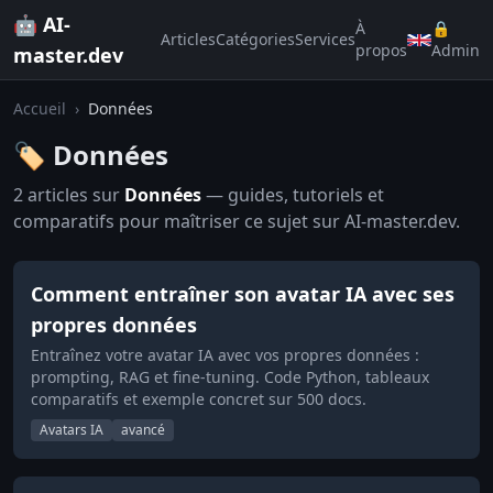
🤖 AI-
À
🔒
Articles
Catégories
Services
propos
Admin
master.dev
Accueil
›
Données
🏷️ Données
2 articles sur
Données
— guides, tutoriels et
comparatifs pour maîtriser ce sujet sur AI-master.dev.
Comment entraîner son avatar IA avec ses
propres données
Entraînez votre avatar IA avec vos propres données :
prompting, RAG et fine-tuning. Code Python, tableaux
comparatifs et exemple concret sur 500 docs.
Avatars IA
avancé