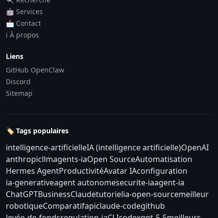
🤖 Services
📩 Contact
ℹ️ À propos
Liens
GitHub OpenClaw
Discord
Sitemap
🏷️ Tags populaires
intelligence-artificielle
IA (intelligence artificielle)
OpenAI
anthropic
llm
agents-ia
Open Source
Automatisation
Hermes Agent
Productivité
Avatar IA
configuration
ia-generative
agent autonome
securite-ia
agent-ia
ChatGPT
Business
Claude
tutoriel
ia-open-source
meilleur
robotique
Comparatif
api
claude-code
github
levée-de-fonds
regulation-ia
CLI
codex
gpt-5-5
meilleurs