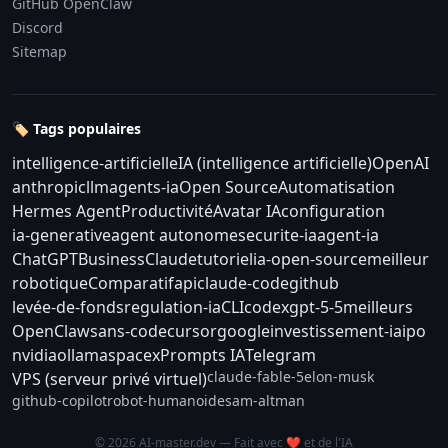
GitHub OpenClaw
Discord
Sitemap
🏷️ Tags populaires
intelligence-artificielle
IA (intelligence artificielle)
OpenAI
anthropic
llm
agents-ia
Open Source
Automatisation
Hermes Agent
Productivité
Avatar IA
configuration
ia-generative
agent autonome
securite-ia
agent-ia
ChatGPT
Business
Claude
tutoriel
ia-open-source
meilleur
robotique
Comparatif
api
claude-code
github
levée-de-fonds
regulation-ia
CLI
codex
gpt-5-5
meilleurs
OpenClaw
sans-code
cursor
google
investissement-ia
ipo
nvidia
ollama
spacex
Prompts IA
Telegram
claude-fable-5
elon-musk
VPS (serveur privé virtuel)
github-copilot
robot-humanoide
sam-altman
© 2026 AI-master.dev — Fait avec ❤️ et de l'IA