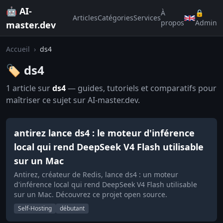
🤖 AI-
À
🔒
Articles
Catégories
Services
propos
Admin
master.dev
Accueil
›
ds4
🏷️ ds4
1 article sur
ds4
— guides, tutoriels et comparatifs pour
maîtriser ce sujet sur AI-master.dev.
antirez lance ds4 : le moteur d'inférence
local qui rend DeepSeek V4 Flash utilisable
sur un Mac
Antirez, créateur de Redis, lance ds4 : un moteur
d'inférence local qui rend DeepSeek V4 Flash utilisable
sur un Mac. Découvrez ce projet open source.
Self-Hosting
débutant