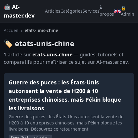
🤖 AI-
À
🔒
Articles
Catégories
Services
propos
Admin
master.dev
Accueil
›
etats-unis-chine
🏷️ etats-unis-chine
1 article sur
etats-unis-chine
— guides, tutoriels et
comparatifs pour maîtriser ce sujet sur AI-master.dev.
Guerre des puces : les États-Unis
autorisent la vente de H200 à 10
entreprises chinoises, mais Pékin bloque
les livraisons
Guerre des puces : les États-Unis autorisent la vente de
H200 à 10 entreprises chinoises, mais Pékin bloque les
livraisons. Découvrez ce retournement.
Deep Tech
débutant