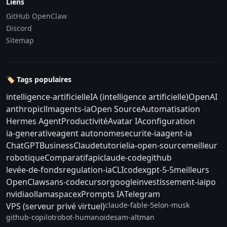
Liens
GitHub OpenClaw
Discord
Sitemap
🏷️ Tags populaires
intelligence-artificielle
IA (intelligence artificielle)
OpenAI
anthropic
llm
agents-ia
Open Source
Automatisation
Hermes Agent
Productivité
Avatar IA
configuration
ia-generative
agent autonome
securite-ia
agent-ia
ChatGPT
Business
Claude
tutoriel
ia-open-source
meilleur
robotique
Comparatif
api
claude-code
github
levée-de-fonds
regulation-ia
CLI
codex
gpt-5-5
meilleurs
OpenClaw
sans-code
cursor
google
investissement-ia
ipo
nvidia
ollama
spacex
Prompts IA
Telegram
claude-fable-5
elon-musk
VPS (serveur privé virtuel)
github-copilot
robot-humanoide
sam-altman