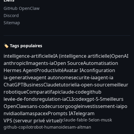
GitHub OpenClaw
Discord
Sitemap
🏷️ Tags populaires
intelligence-artificielle
IA (intelligence artificielle)
OpenAI
anthropic
llm
agents-ia
Open Source
Automatisation
Hermes Agent
Productivité
Avatar IA
configuration
ia-generative
agent autonome
securite-ia
agent-ia
ChatGPT
Business
Claude
tutoriel
ia-open-source
meilleur
robotique
Comparatif
api
claude-code
github
levée-de-fonds
regulation-ia
CLI
codex
gpt-5-5
meilleurs
OpenClaw
sans-code
cursor
google
investissement-ia
ipo
nvidia
ollama
spacex
Prompts IA
Telegram
claude-fable-5
elon-musk
VPS (serveur privé virtuel)
github-copilot
robot-humanoide
sam-altman