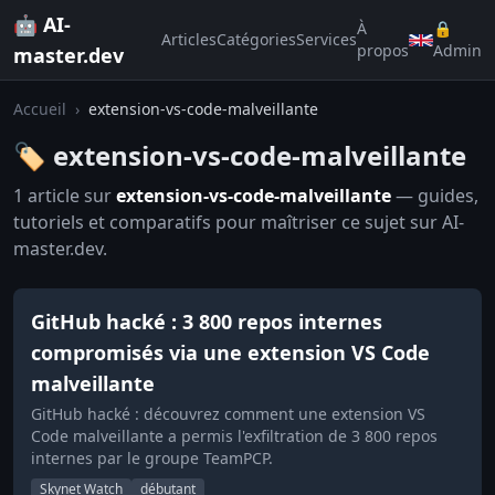
🤖 AI-
À
🔒
Articles
Catégories
Services
propos
Admin
master.dev
Accueil
›
extension-vs-code-malveillante
🏷️ extension-vs-code-malveillante
1 article sur
extension-vs-code-malveillante
— guides,
tutoriels et comparatifs pour maîtriser ce sujet sur AI-
master.dev.
GitHub hacké : 3 800 repos internes
compromisés via une extension VS Code
malveillante
GitHub hacké : découvrez comment une extension VS
Code malveillante a permis l'exfiltration de 3 800 repos
internes par le groupe TeamPCP.
Skynet Watch
débutant