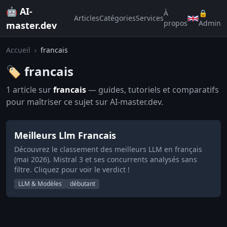
🤖 AI-
À
🔒
Articles
Catégories
Services
propos
Admin
master.dev
Accueil
›
francais
🏷️ francais
1 article sur
francais
— guides, tutoriels et comparatifs
pour maîtriser ce sujet sur AI-master.dev.
Meilleurs Llm Francais
Découvrez le classement des meilleurs LLM en français
(mai 2026). Mistral 3 et ses concurrents analysés sans
filtre. Cliquez pour voir le verdict !
LLM & Modèles
débutant